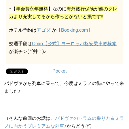
↑【
年会費永年無料
】なのに
海外旅行保険が他のクレ
カより充実してるから作っとかないと損です‼
ホテル予約は
アゴダ
か
【Booking.com】
交通手段は
Omio【公式】ヨーロッパ格安乗車券検索
が楽チン( *´艸｀)♪
Pocket
パドヴァから列車に乗って、今度はミラノの街にやって来
ました♪
（そんな前回のお話は、
パドヴァのトラムの乗り方＆ミラ
ノに向かうプレミアムな列車♪
からどうぞ）