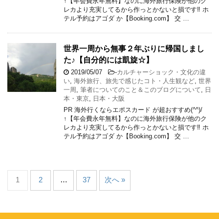
↑【年会費永年無料】なのに海外旅行保険が他のク
レカより充実してるから作っとかないと損です‼ ホ
テル予約はアゴダ か【Booking.com】 交 …
世界一周から無事２年ぶりに帰国しまし
た♪【自分的には凱旋☆】
2019/05/07
-
カルチャーショック・文化の違
い
,
海外旅行、旅先で感じたコト・人生観など
,
世界
一周
,
筆者についてのこと＆このブログについて
,
日
本・東京
,
日本・大阪
PR 海外行くならエポスカード が超おすすめ(^^)/
↑【年会費永年無料】なのに海外旅行保険が他のク
レカより充実してるから作っとかないと損です‼ ホ
テル予約はアゴダ か【Booking.com】 交 …
1
2
…
37
次へ »