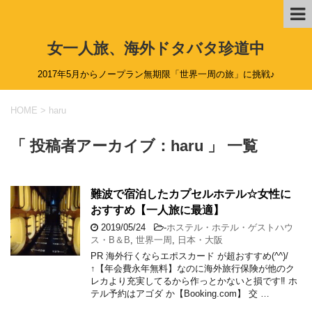
女一人旅、海外ドタバタ珍道中
2017年5月からノープラン無期限「世界一周の旅」に挑戦♪
HOME
>
haru
「 投稿者アーカイブ：haru 」 一覧
難波で宿泊したカプセルホテル☆女性に
おすすめ【一人旅に最適】
2019/05/24
-
ホステル・ホテル・ゲストハウ
ス・B＆B
,
世界一周
,
日本・大阪
PR 海外行くならエポスカード が超おすすめ(^^)/
↑【年会費永年無料】なのに海外旅行保険が他のク
レカより充実してるから作っとかないと損です‼ ホ
テル予約はアゴダ か【Booking.com】 交 …