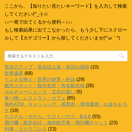
ここから、【知りたい見たいキーワード】を入力して検索
してください(^_-)-☆
↓↓一発で出てくるから便利～♪↓↓
もし検索結果に出てこなかったら、もう少し下にスクロー
ルして【カテゴリー】から探してくださいませ(*´ω｀*)
英語力アップ・英会話上達・英語の習得
(10)
世界遺産
(68)
インスタ映え・世界の絶景・絶品
(29)
観光スポット・観光名所・有名観光地
(28)
カルチャーショック・文化の違い
(5)
食べ物・レストラン・カフェ
(85)
海外ATM・キャッシング・両替所・現地通貨・お金をおろ
す
(18)
ホステル・ホテル・ゲストハウス・B＆B
(55)
飛行機・航空会社・海外航空券・飛行機チケット
(23)
列車・エクスプレス
(13)