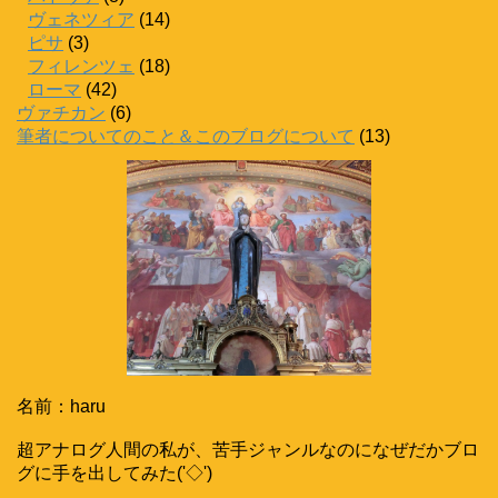
ヴェネツィア
(14)
ピサ
(3)
フィレンツェ
(18)
ローマ
(42)
ヴァチカン
(6)
筆者についてのこと＆このブログについて
(13)
名前：haru
超アナログ人間の私が、苦手ジャンルなのになぜだかブロ
グに手を出してみた('◇')ゞ