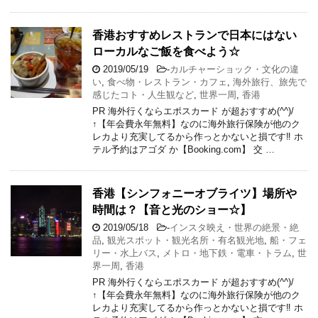
香港おすすめレストランで日本にはない
ローカルなご飯を食べよう☆
2019/05/19
-
カルチャーショック・文化の違
い
,
食べ物・レストラン・カフェ
,
海外旅行、旅先で
感じたコト・人生観など
,
世界一周
,
香港
PR 海外行くならエポスカード が超おすすめ(^^)/
↑【年会費永年無料】なのに海外旅行保険が他のク
レカより充実してるから作っとかないと損です‼ ホ
テル予約はアゴダ か【Booking.com】 交 …
香港【シンフォニーオブライツ】場所や
時間は？【音と光のショー☆】
2019/05/18
-
インスタ映え・世界の絶景・絶
品
,
観光スポット・観光名所・有名観光地
,
船・フェ
リー・水上バス
,
メトロ・地下鉄・電車・トラム
,
世
界一周
,
香港
PR 海外行くならエポスカード が超おすすめ(^^)/
↑【年会費永年無料】なのに海外旅行保険が他のク
レカより充実してるから作っとかないと損です‼ ホ