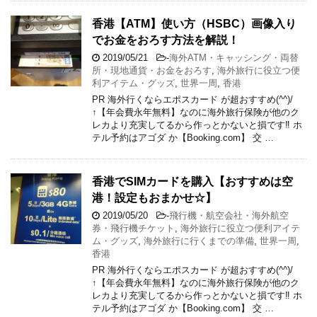
香港【ATM】使い方（HSBC）画像入り
でお金をおろす方法を解説！
2019/05/21
-
海外ATM・キャッシング・両替
所・現地通貨・お金をおろす
,
海外旅行に役立つ便
利アイテム・グッズ
,
世界一周
,
香港
PR 海外行くならエポスカード が超おすすめ(^^)/
↑【年会費永年無料】なのに海外旅行保険が他のク
レカより充実してるから作っとかないと損です‼ ホ
テル予約はアゴダ か【Booking.com】 交 …
香港でSIMカードを購入【おすすめは空
港！設定もおまかせ☆】
2019/05/20
-
飛行機・航空会社・海外航空
券・飛行機チケット
,
海外旅行に役立つ便利アイテ
ム・グッズ
,
海外旅行に行くまでの準備
,
世界一周
,
香港
PR 海外行くならエポスカード が超おすすめ(^^)/
↑【年会費永年無料】なのに海外旅行保険が他のク
レカより充実してるから作っとかないと損です‼ ホ
テル予約はアゴダ か【Booking.com】 交 …