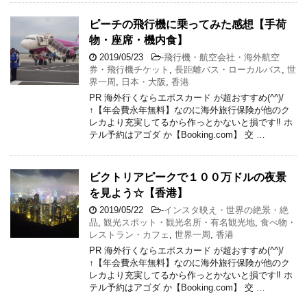
ピーチの飛行機に乗ってみた感想【手荷
物・座席・機内食】
2019/05/23
-
飛行機・航空会社・海外航空
券・飛行機チケット
,
長距離バス・ローカルバス
,
世
界一周
,
日本・大阪
,
香港
PR 海外行くならエポスカード が超おすすめ(^^)/
↑【年会費永年無料】なのに海外旅行保険が他のク
レカより充実してるから作っとかないと損です‼ ホ
テル予約はアゴダ か【Booking.com】 交 …
ビクトリアピークで１００万ドルの夜景
を見よう☆【香港】
2019/05/22
-
インスタ映え・世界の絶景・絶
品
,
観光スポット・観光名所・有名観光地
,
食べ物・
レストラン・カフェ
,
世界一周
,
香港
PR 海外行くならエポスカード が超おすすめ(^^)/
↑【年会費永年無料】なのに海外旅行保険が他のク
レカより充実してるから作っとかないと損です‼ ホ
テル予約はアゴダ か【Booking.com】 交 …