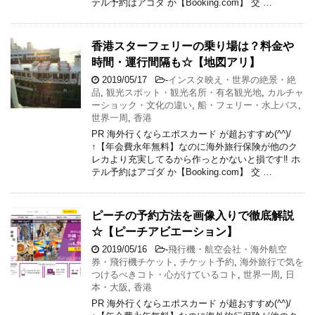
テル予約はアゴダ か【Booking.com】 交 …
香港スターフェリーの乗り場は？料金や
時間・運行間隔も☆【地図アリ】
2019/05/17
-
インスタ映え・世界の絶景・絶
品
,
観光スポット・観光名所・有名観光地
,
カルチャ
ーショック・文化の違い
,
船・フェリー・水上バス
,
世界一周
,
香港
PR 海外行くならエポスカード が超おすすめ(^^)/
↑【年会費永年無料】なのに海外旅行保険が他のク
レカより充実してるから作っとかないと損です‼ ホ
テル予約はアゴダ か【Booking.com】 交 …
ピーチの予約方法を画像入りで徹底解説
☆【ピーチアビエーション】
2019/05/16
-
飛行機・航空会社・海外航空
券・飛行機チケット
,
チケット予約
,
海外旅行で気を
つけるべきコト・心がけているコト
,
世界一周
,
日
本・大阪
,
香港
PR 海外行くならエポスカード が超おすすめ(^^)/