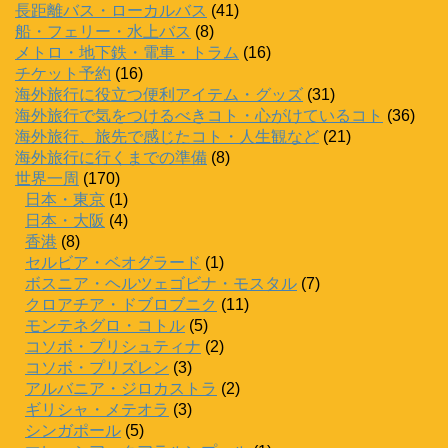
長距離バス・ローカルバス
(41)
船・フェリー・水上バス
(8)
メトロ・地下鉄・電車・トラム
(16)
チケット予約
(16)
海外旅行に役立つ便利アイテム・グッズ
(31)
海外旅行で気をつけるべきコト・心がけているコト
(36)
海外旅行、旅先で感じたコト・人生観など
(21)
海外旅行に行くまでの準備
(8)
世界一周
(170)
日本・東京
(1)
日本・大阪
(4)
香港
(8)
セルビア・ベオグラード
(1)
ボスニア・ヘルツェゴビナ・モスタル
(7)
クロアチア・ドブロブニク
(11)
モンテネグロ・コトル
(5)
コソボ・プリシュティナ
(2)
コソボ・プリズレン
(3)
アルバニア・ジロカストラ
(2)
ギリシャ・メテオラ
(3)
シンガポール
(5)