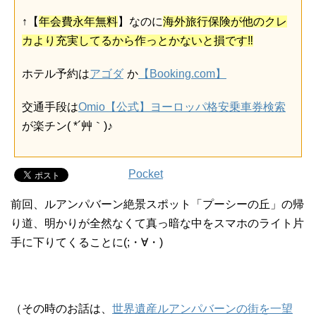
↑【
年会費永年無料
】なのに
海外旅行保険が他のクレ
カより充実してるから作っとかないと損です‼
ホテル予約は
アゴダ
か
【Booking.com】
交通手段は
Omio【公式】ヨーロッパ格安乗車券検索
が楽チン( *´艸｀)♪
Pocket
前回、ルアンパバーン絶景スポット「プーシーの丘」の帰
り道、明かりが全然なくて真っ暗な中をスマホのライト片
手に下りてくることに(;・∀・)
（その時のお話は、
世界遺産ルアンパバーンの街を一望