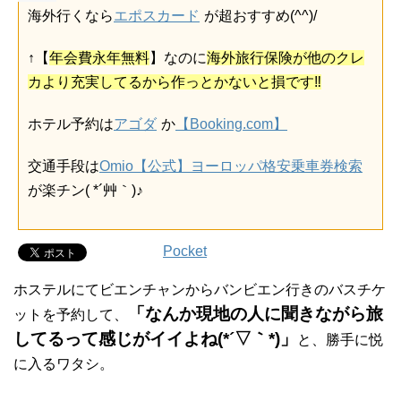
海外行くなら
エポスカード
が超おすすめ(^^)/
↑【
年会費永年無料
】なのに
海外旅行保険が他のクレ
カより充実してるから作っとかないと損です‼
ホテル予約は
アゴダ
か
【Booking.com】
交通手段は
Omio【公式】ヨーロッパ格安乗車券検索
が楽チン( *´艸｀)♪
Pocket
ホステルにてビエンチャンからバンビエン行きのバスチケ
「なんか現地の人に聞きながら旅
ットを予約して、
してるって感じがイイよね(*´▽｀*)」
と、勝手に悦
に入るワタシ。