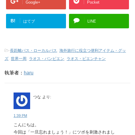
Google+
Pocket
B!
はてブ
LINE
-
長距離バス・ローカルバス
,
海外旅行に役立つ便利アイテム・グッ
ズ
,
世界一周
,
ラオス・バンビエン
,
ラオス・ビエンチャン
執筆者：
haru
つな
より:
1:39 PM
こんにちは。
今回は「一旦忘れましょう！」にツボを刺激されまし