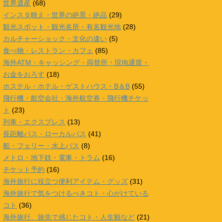
世界遺産
(68)
インスタ映え・世界の絶景・絶品
(29)
観光スポット・観光名所・有名観光地
(28)
カルチャーショック・文化の違い
(5)
食べ物・レストラン・カフェ
(85)
海外ATM・キャッシング・両替所・現地通貨・
お金をおろす
(18)
ホステル・ホテル・ゲストハウス・B＆B
(55)
飛行機・航空会社・海外航空券・飛行機チケッ
ト
(23)
列車・エクスプレス
(13)
長距離バス・ローカルバス
(41)
船・フェリー・水上バス
(8)
メトロ・地下鉄・電車・トラム
(16)
チケット予約
(16)
海外旅行に役立つ便利アイテム・グッズ
(31)
海外旅行で気をつけるべきコト・心がけている
コト
(36)
海外旅行、旅先で感じたコト・人生観など
(21)