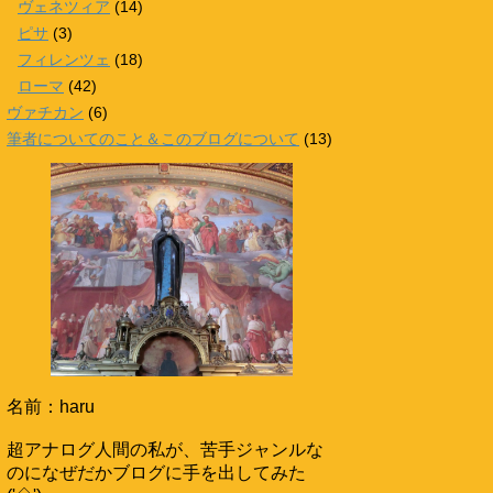
ヴェネツィア
(14)
ピサ
(3)
フィレンツェ
(18)
ローマ
(42)
ヴァチカン
(6)
筆者についてのこと＆このブログについて
(13)
名前：haru
超アナログ人間の私が、苦手ジャンルな
のになぜだかブログに手を出してみた