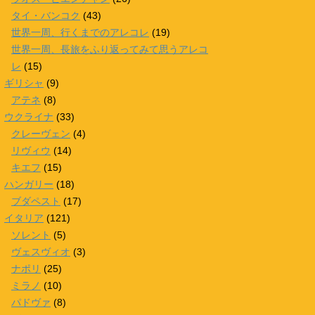
タイ・バンコク
(43)
世界一周、行くまでのアレコレ
(19)
世界一周、長旅をふり返ってみて思うアレコ
レ
(15)
ギリシャ
(9)
アテネ
(8)
ウクライナ
(33)
クレーヴェン
(4)
リヴィウ
(14)
キエフ
(15)
ハンガリー
(18)
ブダペスト
(17)
イタリア
(121)
ソレント
(5)
ヴェスヴィオ
(3)
ナポリ
(25)
ミラノ
(10)
パドヴァ
(8)