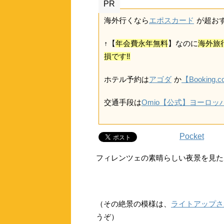
PR
海外行くなら
エポスカード
が超おすす
↑【
年会費永年無料
】なのに
海外旅
損です‼
ホテル予約は
アゴダ
か
【Booking.
交通手段は
Omio【公式】ヨーロ
Pocket
フィレンツェの素晴らしい夜景を見た
（その絶景の模様は、
ライトアップさ
うぞ）