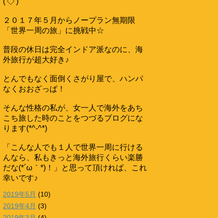
('◇')ゞ
２０１７年５月からノープラン無期限
「世界一周の旅」に挑戦中☆
普段の休日は完全インドア派なのに、海
外旅行が超大好き♪
とんでもなく面倒くさがり屋で、ハンパ
なくおおざっぱ！
そんな性格の私が、女一人で海外をあち
こち旅した時のことをつづるブログにな
ります(*^-^*)
「こんな人でも１人で世界一周に行ける
んなら、私もきっと海外旅行くらい楽勝
だな(*´ω｀*)！」と思って頂ければ、これ
幸いです♪
2019年5月
(10)
2019年4月
(3)
2019年3月
(4)