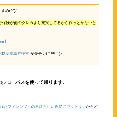
め(^^)/
行保険が他のクレカより充実してるから作っとかないと
com】
ッパ格安乗車券検索
が楽チン( *´艸｀)♪
バスを使って帰ります。
あとは、
れたフィレンツェの素晴らしい夜景にウットリ☆
からど