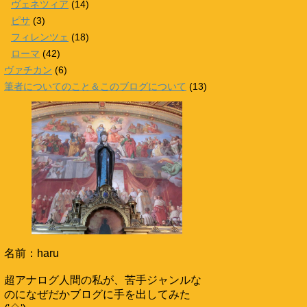
ヴェネツィア
(14)
ピサ
(3)
フィレンツェ
(18)
ローマ
(42)
ヴァチカン
(6)
筆者についてのこと＆このブログについて
(13)
名前：haru
超アナログ人間の私が、苦手ジャンルな
のになぜだかブログに手を出してみた