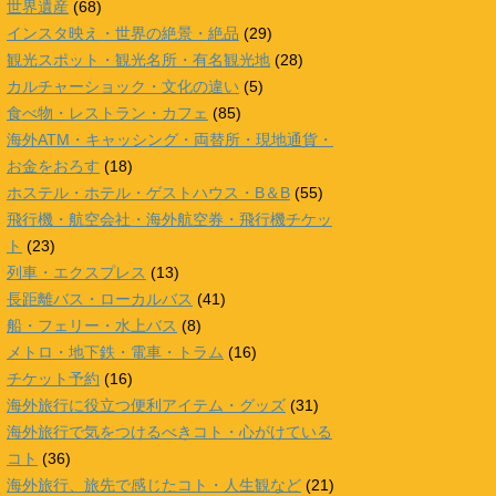
世界遺産
(68)
インスタ映え・世界の絶景・絶品
(29)
観光スポット・観光名所・有名観光地
(28)
カルチャーショック・文化の違い
(5)
食べ物・レストラン・カフェ
(85)
海外ATM・キャッシング・両替所・現地通貨・
お金をおろす
(18)
ホステル・ホテル・ゲストハウス・B＆B
(55)
飛行機・航空会社・海外航空券・飛行機チケッ
ト
(23)
列車・エクスプレス
(13)
長距離バス・ローカルバス
(41)
船・フェリー・水上バス
(8)
メトロ・地下鉄・電車・トラム
(16)
チケット予約
(16)
海外旅行に役立つ便利アイテム・グッズ
(31)
海外旅行で気をつけるべきコト・心がけている
コト
(36)
海外旅行、旅先で感じたコト・人生観など
(21)