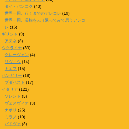
タイ・バンコク
(43)
世界一周、行くまでのアレコレ
(19)
世界一周、長旅をふり返ってみて思うアレコ
レ
(15)
ギリシャ
(9)
アテネ
(8)
ウクライナ
(33)
クレーヴェン
(4)
リヴィウ
(14)
キエフ
(15)
ハンガリー
(18)
ブダペスト
(17)
イタリア
(121)
ソレント
(5)
ヴェスヴィオ
(3)
ナポリ
(25)
ミラノ
(10)
パドヴァ
(8)