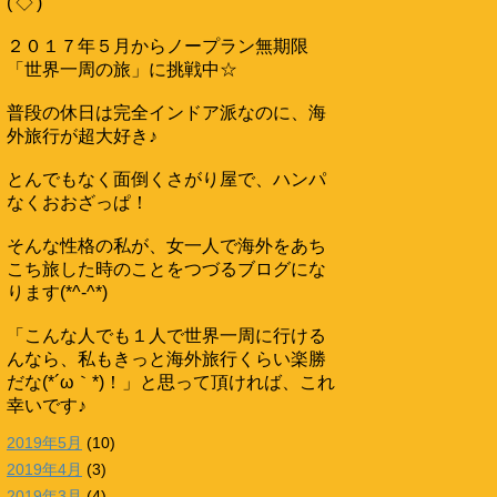
('◇')ゞ
２０１７年５月からノープラン無期限
「世界一周の旅」に挑戦中☆
普段の休日は完全インドア派なのに、海
外旅行が超大好き♪
とんでもなく面倒くさがり屋で、ハンパ
なくおおざっぱ！
そんな性格の私が、女一人で海外をあち
こち旅した時のことをつづるブログにな
ります(*^-^*)
「こんな人でも１人で世界一周に行ける
んなら、私もきっと海外旅行くらい楽勝
だな(*´ω｀*)！」と思って頂ければ、これ
幸いです♪
2019年5月
(10)
2019年4月
(3)
2019年3月
(4)