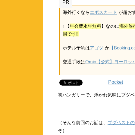
PR
海外行くなら
エポスカード
が超おすす
↑【
年会費永年無料
】なのに
海外旅
損です‼
ホテル予約は
アゴダ
か
【Booking.
交通手段は
Omio【公式】ヨーロ
Pocket
初ハンガリーで、浮かれ気味にブダペス
（そんな前回のお話は、
ブダペストの
ぞ）