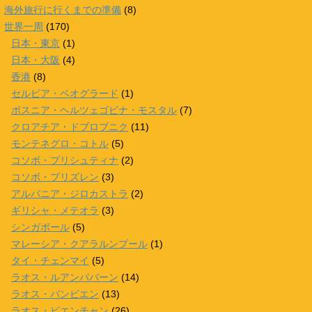
海外旅行に行くまでの準備
(8)
世界一周
(170)
日本・東京
(1)
日本・大阪
(4)
香港
(8)
セルビア・ベオグラード
(1)
ボスニア・ヘルツェゴビナ・モスタル
(7)
クロアチア・ドブロブニク
(11)
モンテネグロ・コトル
(5)
コソボ・プリシュティナ
(2)
コソボ・プリズレン
(3)
アルバニア・ジロカストラ
(2)
ギリシャ・メテオラ
(3)
シンガポール
(5)
マレーシア・クアラルンプール
(1)
タイ・チェンマイ
(5)
ラオス・ルアンパバーン
(14)
ラオス・バンビエン
(13)
ラオス・ビエンチャン
(26)