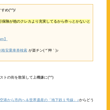
め(^^)/
行保険が他のクレカより充実してるから作っとかないと
com】
ッパ格安乗車券検索
が楽チン( *´艸｀)♪
トの街を散策して上機嫌に(^^)
空港から市内へ＆世界遺産の「地下鉄１号線」♪
からどう