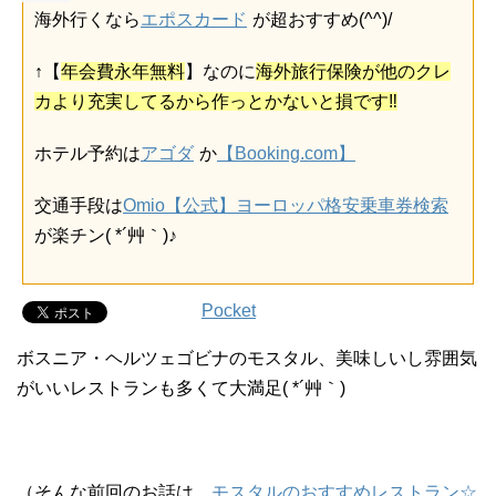
海外行くなら
エポスカード
が超おすすめ(^^)/
↑【
年会費永年無料
】なのに
海外旅行保険が他のクレ
カより充実してるから作っとかないと損です‼
ホテル予約は
アゴダ
か
【Booking.com】
交通手段は
Omio【公式】ヨーロッパ格安乗車券検索
が楽チン( *´艸｀)♪
Pocket
ボスニア・ヘルツェゴビナのモスタル、美味しいし雰囲気
がいいレストランも多くて大満足( *´艸｀)
（そんな前回のお話は、
モスタルのおすすめレストラン☆