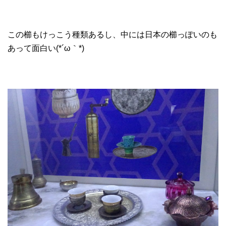
この櫛もけっこう種類あるし、中には日本の櫛っぽいのも
あって面白い(*´ω｀*)