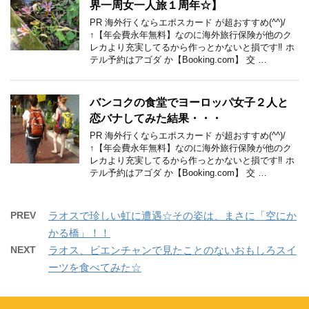
界一周女一人旅１周年☆】
PR 海外行くならエポスカード が超おすすめ(^^)/
↑【年会費永年無料】なのに海外旅行保険が他のク
レカより充実してるから作っとかないと損です‼ ホ
テル予約はアゴダ か【Booking.com】 交 …
バンコクの食堂でヨーロッパ女子２人と
恋バナしてみた結果・・・
PR 海外行くならエポスカード が超おすすめ(^^)/
↑【年会費永年無料】なのに海外旅行保険が他のク
レカより充実してるから作っとかないと損です‼ ホ
テル予約はアゴダ か【Booking.com】 交 …
PREV
ラオスで珍しい虹に遭遇☆その姿は、まさに「空にか
かる橋」！！
NEXT
ラオス、ビエンチャンで見たことのないおもしろスイ
ーツを食べてみた☆