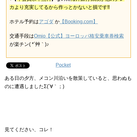
カより充実してるから作っとかないと損です‼
ホテル予約は
アゴダ
か
【Booking.com】
交通手段は
Omio【公式】ヨーロッパ格安乗車券検索
が楽チン( *´艸｀)♪
Pocket
ある日の夕方、メコン川沿いを散策していると、思わぬも
のに遭遇しましたΣ(´∀｀；)
見てください、コレ！