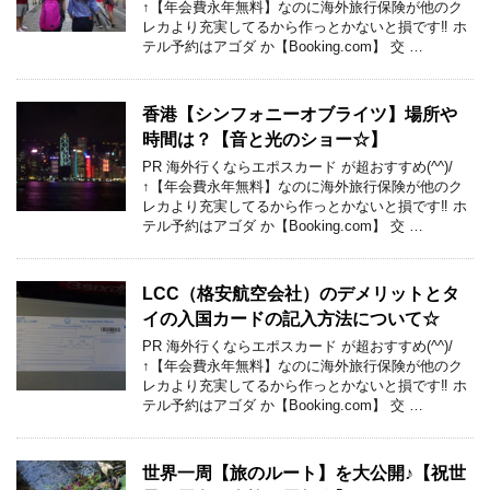
↑【年会費永年無料】なのに海外旅行保険が他のク
レカより充実してるから作っとかないと損です‼ ホ
テル予約はアゴダ か【Booking.com】 交 …
香港【シンフォニーオブライツ】場所や
時間は？【音と光のショー☆】
PR 海外行くならエポスカード が超おすすめ(^^)/
↑【年会費永年無料】なのに海外旅行保険が他のク
レカより充実してるから作っとかないと損です‼ ホ
テル予約はアゴダ か【Booking.com】 交 …
LCC（格安航空会社）のデメリットとタ
イの入国カードの記入方法について☆
PR 海外行くならエポスカード が超おすすめ(^^)/
↑【年会費永年無料】なのに海外旅行保険が他のク
レカより充実してるから作っとかないと損です‼ ホ
テル予約はアゴダ か【Booking.com】 交 …
世界一周【旅のルート】を大公開♪【祝世