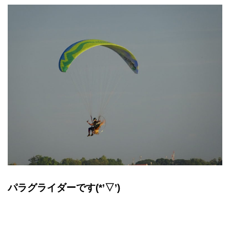
パラグライダーです(*’▽’)