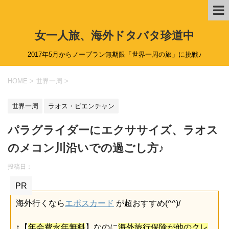
女一人旅、海外ドタバタ珍道中
2017年5月からノープラン無期限「世界一周の旅」に挑戦♪
HOME
>
世界一周
>
世界一周
ラオス・ビエンチャン
パラグライダーにエクササイズ、ラオス
のメコン川沿いでの過ごし方♪
投稿日：
PR
海外行くなら
エポスカード
が超おすすめ(^^)/
↑【
年会費永年無料
】なのに
海外旅行保険が他のクレ